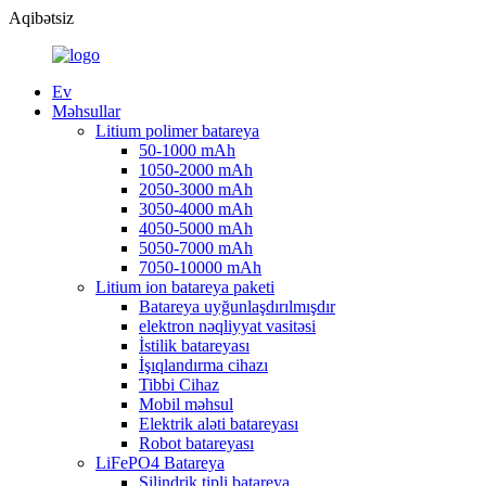
Aqibətsiz
Ev
Məhsullar
Litium polimer batareya
50-1000 mAh
1050-2000 mAh
2050-3000 mAh
3050-4000 mAh
4050-5000 mAh
5050-7000 mAh
7050-10000 mAh
Litium ion batareya paketi
Batareya uyğunlaşdırılmışdır
elektron nəqliyyat vasitəsi
İstilik batareyası
İşıqlandırma cihazı
Tibbi Cihaz
Mobil məhsul
Elektrik aləti batareyası
Robot batareyası
LiFePO4 Batareya
Silindrik tipli batareya