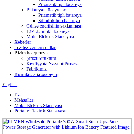
Prizmatik tipli batareya
Batareya Hüceyrələri
Prizmatik tipli batareya
Silindrik tipli batareya
Günəş enerjisinin saxlanması
12V dərinlikli batareya
Mobil Elektrik Stansiyası
Xəbərlər
Tez-tez verilən suallar
Bizim haqqımızda
Şirkət Strukturu
Keyfiyyətə Nəzarət Prosesi
Fabrikimiz
Bizimlə əlaqə saxlayın
English
Ev
Məhsullar
Mobil Elektrik Stansiyası
Portativ Elektrik Stansiyası