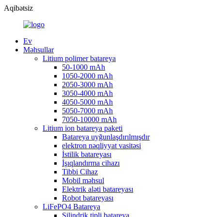
Aqibətsiz
Ev
Məhsullar
Litium polimer batareya
50-1000 mAh
1050-2000 mAh
2050-3000 mAh
3050-4000 mAh
4050-5000 mAh
5050-7000 mAh
7050-10000 mAh
Litium ion batareya paketi
Batareya uyğunlaşdırılmışdır
elektron nəqliyyat vasitəsi
İstilik batareyası
İşıqlandırma cihazı
Tibbi Cihaz
Mobil məhsul
Elektrik aləti batareyası
Robot batareyası
LiFePO4 Batareya
Silindrik tipli batareya