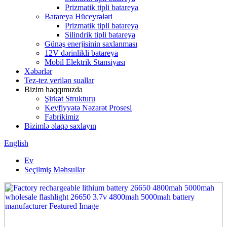
Prizmatik tipli batareya
Batareya Hüceyrələri
Prizmatik tipli batareya
Silindrik tipli batareya
Günəş enerjisinin saxlanması
12V dərinlikli batareya
Mobil Elektrik Stansiyası
Xəbərlər
Tez-tez verilən suallar
Bizim haqqımızda
Şirkət Strukturu
Keyfiyyətə Nəzarət Prosesi
Fabrikimiz
Bizimlə əlaqə saxlayın
English
Ev
Seçilmiş Məhsullar