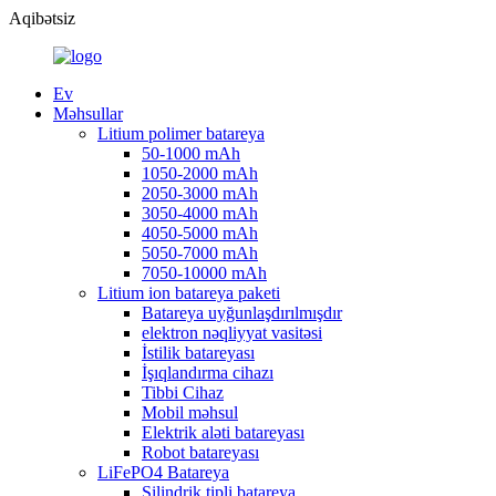
Aqibətsiz
Ev
Məhsullar
Litium polimer batareya
50-1000 mAh
1050-2000 mAh
2050-3000 mAh
3050-4000 mAh
4050-5000 mAh
5050-7000 mAh
7050-10000 mAh
Litium ion batareya paketi
Batareya uyğunlaşdırılmışdır
elektron nəqliyyat vasitəsi
İstilik batareyası
İşıqlandırma cihazı
Tibbi Cihaz
Mobil məhsul
Elektrik aləti batareyası
Robot batareyası
LiFePO4 Batareya
Silindrik tipli batareya