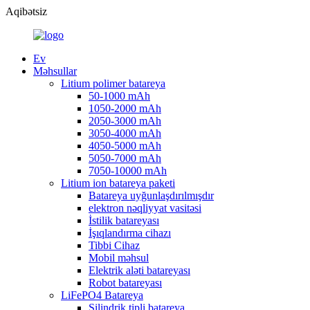
Aqibətsiz
Ev
Məhsullar
Litium polimer batareya
50-1000 mAh
1050-2000 mAh
2050-3000 mAh
3050-4000 mAh
4050-5000 mAh
5050-7000 mAh
7050-10000 mAh
Litium ion batareya paketi
Batareya uyğunlaşdırılmışdır
elektron nəqliyyat vasitəsi
İstilik batareyası
İşıqlandırma cihazı
Tibbi Cihaz
Mobil məhsul
Elektrik aləti batareyası
Robot batareyası
LiFePO4 Batareya
Silindrik tipli batareya