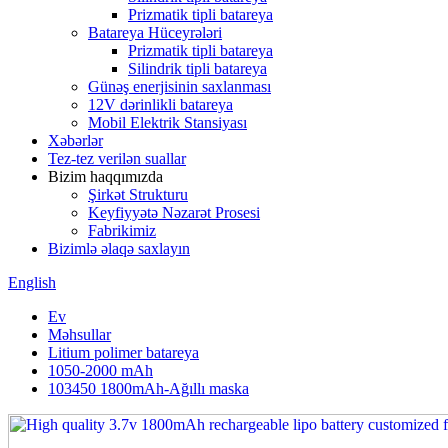
Prizmatik tipli batareya
Batareya Hüceyrələri
Prizmatik tipli batareya
Silindrik tipli batareya
Günəş enerjisinin saxlanması
12V dərinlikli batareya
Mobil Elektrik Stansiyası
Xəbərlər
Tez-tez verilən suallar
Bizim haqqımızda
Şirkət Strukturu
Keyfiyyətə Nəzarət Prosesi
Fabrikimiz
Bizimlə əlaqə saxlayın
English
Ev
Məhsullar
Litium polimer batareya
1050-2000 mAh
103450 1800mAh-Ağıllı maska